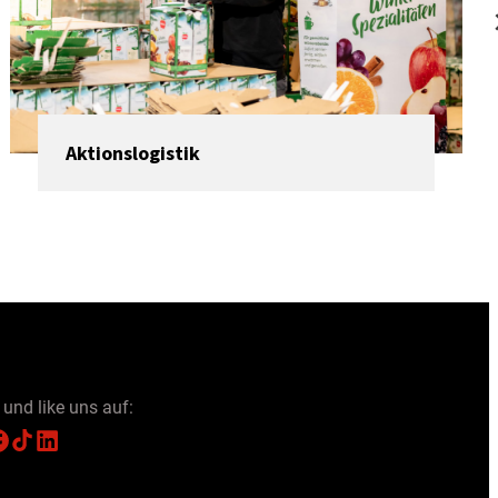
Aktionslogistik
 und like uns auf:
TikTok
LinkedIn