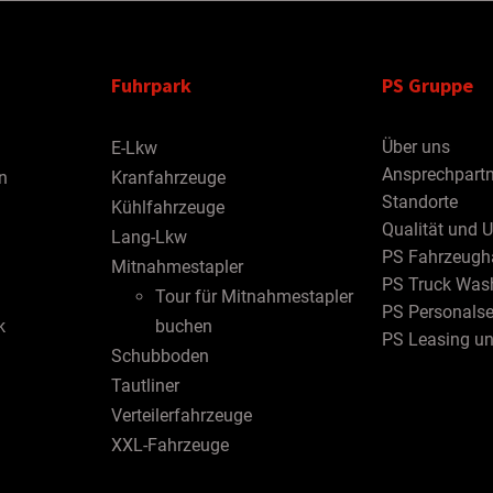
Fuhrpark
PS Gruppe
Über uns
E-Lkw
Ansprechpartn
n
Kranfahrzeuge
Standorte
Kühlfahrzeuge
Qualität und 
Lang-Lkw
PS Fahrzeugh
Mitnahmestapler
PS Truck Was
Tour für Mitnahmestapler
PS Personalse
k
buchen
PS Leasing u
Schubboden
Tautliner
Verteilerfahrzeuge
XXL-Fahrzeuge