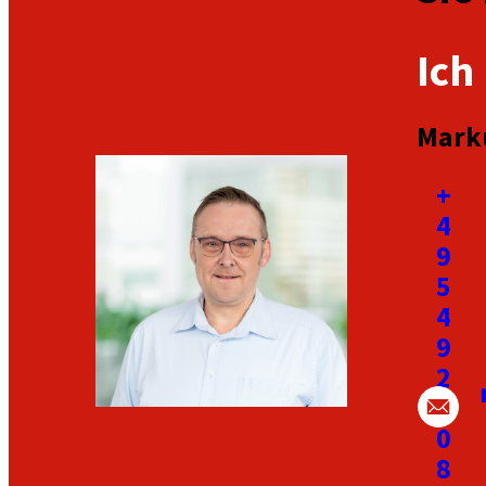
Ich
Mark
+
4
9
5
4
9
2
8
0
8