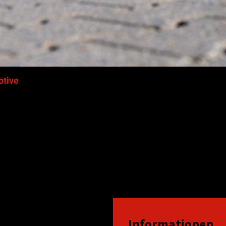
tive
gung.
vom Band oder die Logistik
Informationen