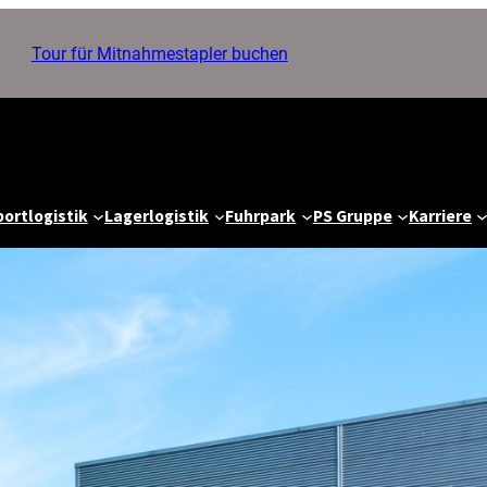
Tour für Mitnahmestapler buchen
ortlogistik
Lagerlogistik
Fuhrpark
PS Gruppe
Karriere