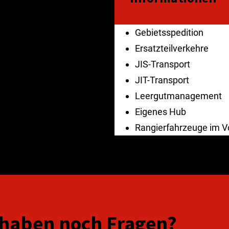
 werden.
d Durchführung von stetigen
Gebietsspedition
mit Ihre Ware zur rechten
Ersatzteilverkehre
JIS-Transport
JIT-Transport
Leergutmanagement
Eigenes Hub
Rangierfahrzeuge im V
 haben noch Fragen?