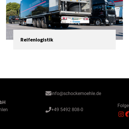
Reifenlogistik
info@schockemoehle.de
mbH
Folge
hlen
+49 5492 808-0
Instagram
Facebook