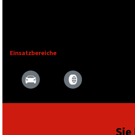
auf ihrem Betriebshof, wir sind da, wo wir gebraucht
Gemeinsam entwickeln wir mit Ihnen die Planung un
Warenströmen und Just-in-sequence-Lieferungen, da
Zeit am richtigen Band ist.
Einsatzbereiche
Sie