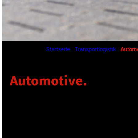
Aktuelle Seite:
Startseite
/
Transportlogistik
/
Automo
Automotive.
Da kommt was in Bewe
Ob Just-in-sequence-Anlieferung, Entsorgung direkt 