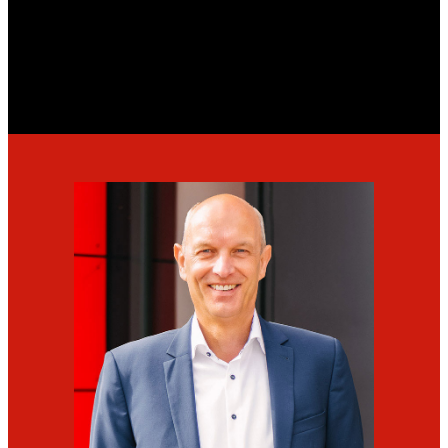
Umschlagslagerflächen
Zertifizierung nach SQAS Warehousing und
IFS