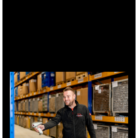
erkannt. An all unseren Standorten stehen
diverse Lagermöglichkeiten zur Verfügung. Wir
bieten Lösungen für verschiedenste Branchen in
eigenen modernen Logistikzentren. Ob Multi-
User-Logistikfläche oder kundenindividueller
Neubau – wir sind Ihr Ansprechpartner für alle
Arten der Lagerung!