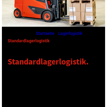
Aktuelle Seite:
Startseite
/
Lagerlogistik
/
Standardlagerlogistik
Standardlagerlogistik.
Ganzheitliche Lösungen aus
einer Hand.
Die Besonderheiten einer modernen
Logistikwirtschaft haben wir bereits früh