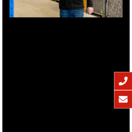
Lagerflächen auf über 135.000 m²
Vollautomatisches Hochregallager
Regallager
Drive-in-Lager
Blocklager
Temperaturgeführte Lager
(-20 °C bis +20 °C)
Gefahrgutlager
Offenes Zolllager
Freilagerflächen