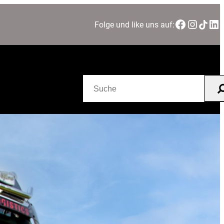
Facebook
Instagram
TikTok
LinkedIn
Folge und like uns auf:
Suchen