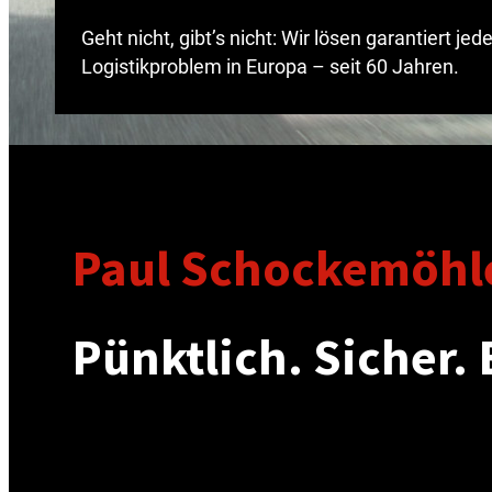
Geht nicht, gibt’s nicht: Wir lösen garantiert je
Logistikproblem in Europa – seit 60 Jahren.
Paul Schockemöhle
Pünktlich. Sicher. E
Wir sind Ihr Logistikexperte und realisieren in
Verbindung von Transport, Warehousing und Logi