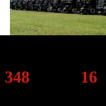
Schockemöhle in Zahlen.
350
16
1
6
Trucks,
Standorte in
für alle Fälle
Deutschland und P