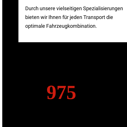
Durch unsere vielseitigen Spezialisierungen
bieten wir Ihnen für jeden Transport die
optimale Fahrzeugkombination.
998
9
3
9
5
8
0
Leute,
die mitdenken