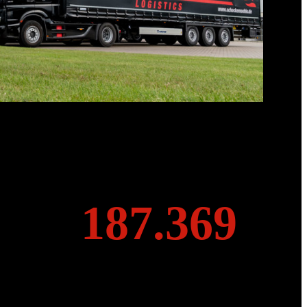
239.987
2
4
0
Quadratmeter
0
olen
Logistiklagerfläche
0