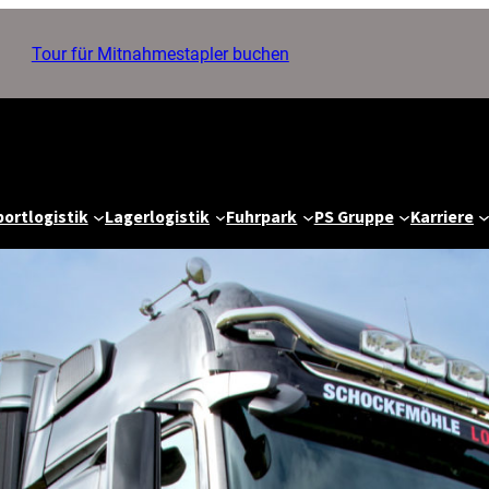
Tour für Mitnahmestapler buchen
ortlogistik
Lagerlogistik
Fuhrpark
PS Gruppe
Karriere