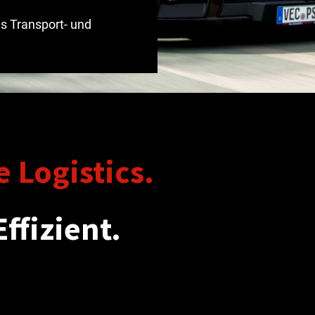
des Transport- und
 Logistics.
ffizient.
dividuell auf Ihre Bedürfnisse zugeschnittene ganzheitli
stik ist das optimale Leistungspaket für erfolgsorien