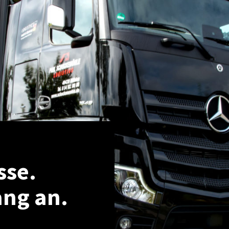
sse.
ang an.