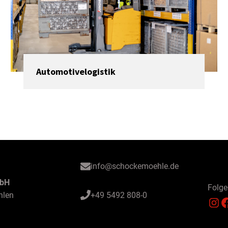
Automotivelogistik
info@schockemoehle.de
mbH
Folge
hlen
+49 5492 808-0
Instagram
Facebook