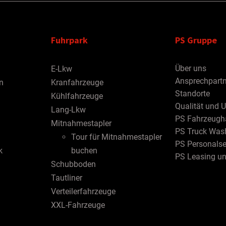
Fuhrpark
PS Gruppe
Über uns
E-Lkw
Ansprechpartn
n
Kranfahrzeuge
Standorte
Kühlfahrzeuge
Qualität und 
Lang-Lkw
PS Fahrzeugh
Mitnahmestapler
PS Truck Was
Tour für Mitnahmestapler
PS Personalse
k
buchen
PS Leasing u
Schubboden
Tautliner
Verteilerfahrzeuge
XXL-Fahrzeuge