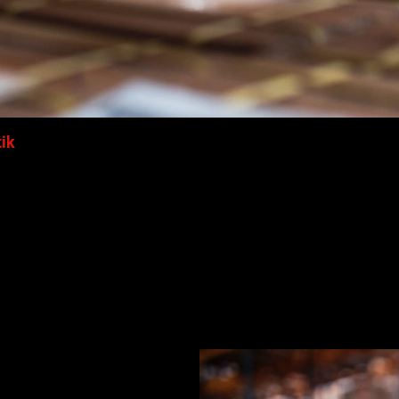
tik
mmt nicht aus der Mode.
ohen Herausforderungen:
e Retouren speziell im