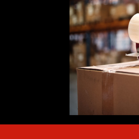
n und damit sie ihren
tige, knitterfreie Lagerung
nten Textil-Logistik ab.
tionieren und das
 wir Ihren Store, Ihr
erveredelung beliefern
lien sind bei uns in den
n-Management können wir