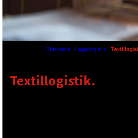
Aktuelle Seite:
Startseite
/
Lagerlogistik
/
Textillogis
Textillogistik.
Kompetente Logistik ko
Die moderne Textillogistik unterliegt heutzutage h
schnelle Saisonwechsel, hohe Importquoten und viel