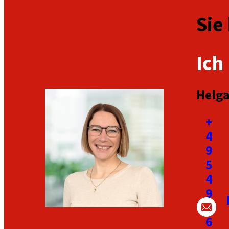
Sie
Ich
Helga
+
4
9
5
4
9
1
6