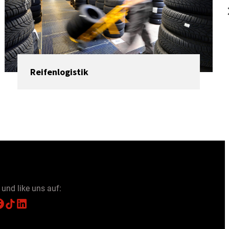
Reifenlogistik
 und like uns auf:
TikTok
LinkedIn